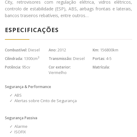
City, retrovisores com regulação elétrica, vidros elétricos,
controlo de estabilidade (ESP), ABS, airbags frontais e laterais,
bancos traseiros rebatíveis, entre outros…
ESPECIFICAÇÕES
Diesel
2012
156800km
Combustível:
Ano:
Km:
3
1300cm
Diesel
4-5
Cilindrada:
Transmissão:
Portas:
95cv
Potência:
Cor exterior:
Matrícula:
Vermelho
Segurança & Performance
ABS
Alertas sobre Cinto de Segurança
Segurança Passiva
Alarme
ISOFIX