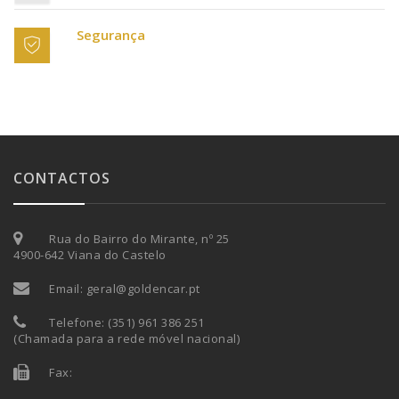
Segurança
CONTACTOS
Rua do Bairro do Mirante, nº 25
4900-642 Viana do Castelo
Email:
geral@goldencar.pt
Telefone:
(351)
961 386 251
(
Chamada para a rede móvel nacional
)
Fax: